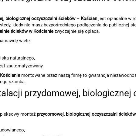
, biologicznej oczyszczalni ścieków – Kościan
jest opłacalne w r
dy, kiedy nie masz bezpośredniego podłączenia do publicznej siec
alnie ścieków w Kościanie
zwyczajnie się opłaca.
naprawdę wiele:
ska naturalnego,
est zautomatyzowany.
 Kościanie
montowane przez naszą firmę to gwarancja niezawodności
jnego szamba.
alacji przydomowej, biologicznej 
ompleksowy montaż
przydomowej, biologicznej oczyszczalni ścieków
budowlanego,