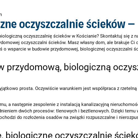
n
zne oczyszczalnie ścieków –
iologiczną oczyszczalnię ścieków w Kościanie? Skontaktuj się z 
ydomowej oczyszczalni ścieków. Masz własny dom, ale brakuje Ci do
roś o wsparcie w budowie przydomowej, biologicznej oczyszczalni ś
w przydomową, biologiczną oczys
wyjątkowo prosta. Oczywiście warunkiem jest współpraca z rzetel
, a następnie zespolenie z instalacją kanalizacyjną nieruchomoś
dnieniem dwóch procesów: tlenowych i beztlenowych. Dzięki temu 
dochodzi do rozłożenia osadów na związki rozpuszczalne i nierozpu
 biologiczne oczyszczalnie ściek