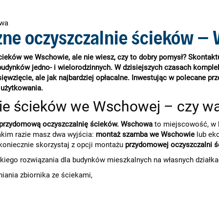
wa
ne oczyszczalnie ścieków –
ieków we Wschowie, ale nie wiesz, czy to dobry pomysł? Skontaktuj
udynków jedno- i wielorodzinnych. W dzisiejszych czasach kompl
wzięcie, ale jak najbardziej opłacalne. Inwestując w polecane prz
 użytkowania.
e ścieków we Wschowej – czy war
przydomową oczyszczalnię ścieków. Wschowa
to miejscowość, w 
takim razie masz dwa wyjścia:
montaż szamba we Wschowie
lub eko
 koniecznie skorzystaj z opcji montażu
przydomowej oczyszczalni 
takiego rozwiązania dla budynków mieszkalnych na własnych działka
iania zbiornika ze ściekami,