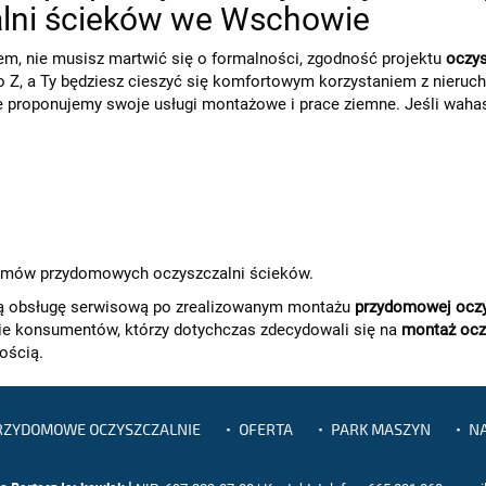
lni ścieków we Wschowie
em, nie musisz martwić się o formalności, zgodność projektu
oczy
o Z, a Ty będziesz cieszyć się komfortowym korzystaniem z nier
e proponujemy swoje usługi montażowe i prace ziemne. Jeśli waha
emów przydomowych oczyszczalni ścieków.
 obsługę serwisową po zrealizowanym montażu
przydomowej oczy
ie konsumentów, którzy dotychczas zdecydowali się na
montaż ocz
ością.
RZYDOMOWE OCZYSZCZALNIE
OFERTA
PARK MASZYN
NA