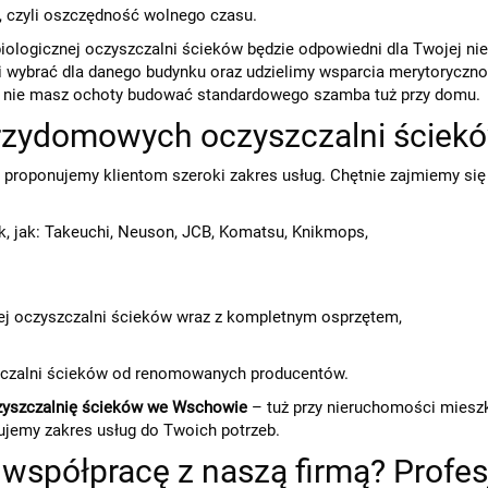
 czyli oszczędność wolnego czasu.
iologicznej oczyszczalni ścieków będzie odpowiedni dla Twojej ni
ni wybrać dla danego budynku oraz udzielimy wsparcia merytoryczno
śli nie masz ochoty budować standardowego szamba tuż przy domu.
s przydomowych oczyszczalni ście
 proponujemy klientom szeroki zakres usług. Chętnie zajmiemy si
, jak: Takeuchi, Neuson, JCB, Komatsu, Knikmops,
 oczyszczalni ścieków wraz z kompletnym osprzętem,
czalni ścieków od renomowanych producentów.
yszczalnię ścieków we Wschowie
– tuż przy nieruchomości miesz
sujemy zakres usług do Twoich potrzeb.
współpracę z naszą firmą? Profe